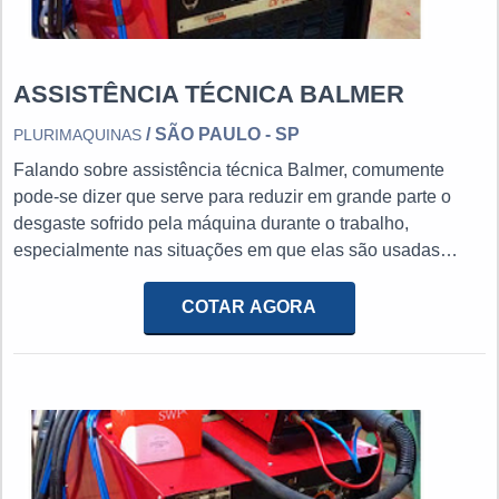
ASSISTÊNCIA TÉCNICA BALMER
/ SÃO PAULO - SP
PLURIMAQUINAS
Falando sobre assistência técnica Balmer, comumente
pode-se dizer que serve para reduzir em grande parte o
desgaste sofrido pela máquina durante o trabalho,
especialmente nas situações em que elas são usadas
constantemente. Nas indústrias, cada hora que uma
máquina não esteja à disposição pode representar grandes
COTAR AGORA
perdas, de modo que efetuar manutenções evita prejuízos
ou evitar falhas existentes. O SERVIÇO OFERECE
DIVERSAS VANTAGENSDesta forma, se um conserto de
máquinas de solda é realizado de forma lenta, os setores
industriais que necessitam do bom desempenho da
máquina não poderão contar com esse item por um tempo
significativo, o que irá reduzir a produtividade destes