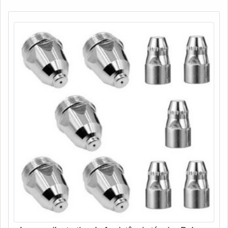
efetuar manutenções evita prejuízos ou evitar falhas
Plurimáquinas as melhores opções sempre estão à espera
existentes, seja por meio da troca de peças ou por meio de
quando precisar de soluções para venda e manutenção de
outra ação necessária. MAIS INFORMAÇÕES
máquinas de solda e acessórios. E pensando no cliente,
RELEVANTES SOBRE O SERVIÇODesta forma, se um
além de toda qualidade e tecnologia, ainda oferece as
conserto de máquinas de solda é realizado de forma lenta,
melhores condições de pagamento do mercado.
os setores industriais que necessitam do bom desempenho
da máquina não poderão contar com esse item por um
tempo significativo, o que irá reduzir a produtividade destes
setores e, consequentemente, gerar prejuízos. Segue
abaixo as principais vantagens da assistência técnica
máquina de solda SP:Avaliação adequada do
equipamento;Substituição de peças;Conservação da
carenagem e pintura;Profissionais treinados para
manutenção;Equipe de acompanhamento do
projeto.Colocando de forma simplista, é feito uma análise
inicial para levantar os reparos necessários para o perfeito
funcionamento do equipamento. Posteriormente, após
aprovação prévia do orçamento, o equipamento tem peças
substituídas e os reparos empregados. Por último, o