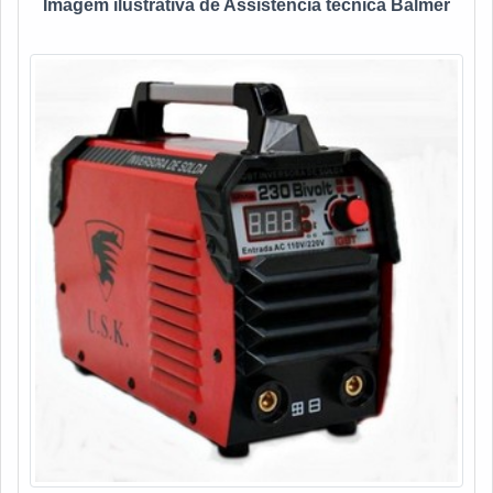
Imagem ilustrativa de Assistência técnica Balmer
produto é testado para certificação da perfeita condição de
uso.As experiências acumuladas demonstram que pode ser
reconhecido pelos diferenciais que contemplam, efetuar
correções nos equipamentos em intervalos regulares do
que simplesmente comprar máquinas novas, já que a
manutenção é menos custosa do que substituir um
equipamento defeituoso por um novo.ASSISTÊNCIA
TÉCNICA MÁQUINA DE SOLDA SP DE ALTA
QUALIDADENa Plurimáquinas existe variedade e
qualidade quando o assunto for venda e manutenção de
máquinas de solda e acessórios. É sempre a opção mais
confiável, disponibilizando itens como máquina de solda
com alta qualidade e eficiência.