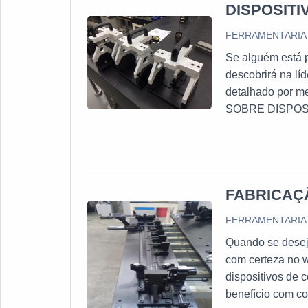
DISPOSIT
FERRAMENTARIA 
Se alguém está p
descobrirá na l
detalhado por me
SOBRE DISPOSI
dispositivos de
Ferramentaria Ju
FABRICAÇ
FERRAMENTARIA 
Quando se deseja
com certeza no w
dispositivos de 
benefício com 