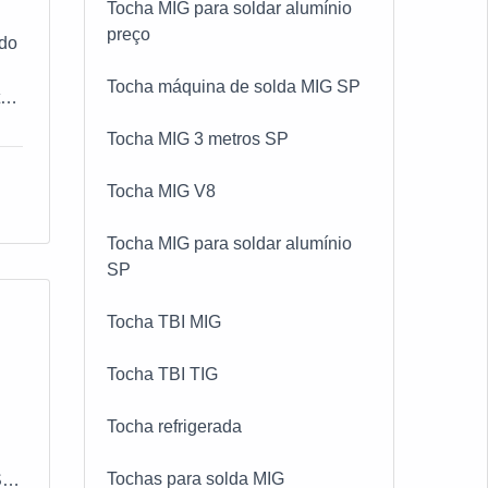
Tocha MIG para soldar alumínio
so,
preço
 do
OM
Tocha máquina de solda MIG SP
a
o.
s,
Tocha MIG 3 metros SP
Tocha MIG V8
Tocha MIG para soldar alumínio
a
SP
Tocha TBI MIG
ma
Tocha TBI TIG
Tocha refrigerada
Tochas para solda MIG
S