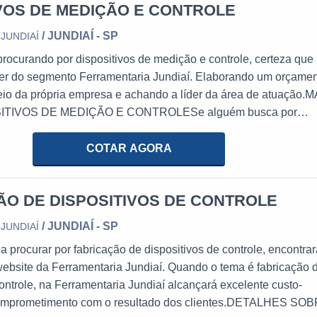
IVOS DE MEDIÇÃO E CONTROLE
/ JUNDIAÍ - SP
JUNDIAÍ
rocurando por dispositivos de medição e controle, certeza que
íder do segmento Ferramentaria Jundiaí. Elaborando um orçame
io da própria empresa e achando a líder da área de atuação.M
TIVOS DE MEDIÇÃO E CONTROLESe alguém busca por
 medição e controle em uma companhia responsável, chega até 
ndiaí. Especializada em máquina mandrilhadora e ap...
COTAR AGORA
ÃO DE DISPOSITIVOS DE CONTROLE
/ JUNDIAÍ - SP
JUNDIAÍ
 procurar por fabricação de dispositivos de controle, encontra
ebsite da Ferramentaria Jundiaí. Quando o tema é fabricação 
controle, na Ferramentaria Jundiaí alcançará excelente custo-
comprometimento com o resultado dos clientes.DETALHES SO