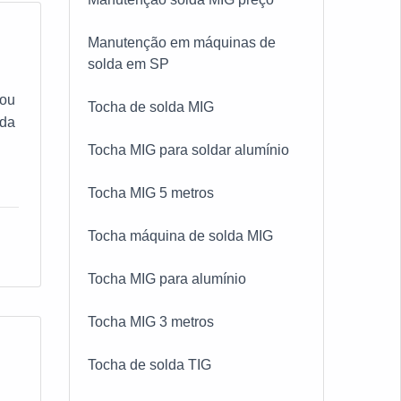
o
Manutenção em máquinas de
solda em SP
na
 ou
Tocha de solda MIG
 o
ida
Tocha MIG para soldar alumínio
ar
Tocha MIG 5 metros
se
Tocha máquina de solda MIG
ço
Tocha MIG para alumínio
u
ve
Tocha MIG 3 metros
l
a
es.
:É
Tocha de solda TIG
do
com
 de