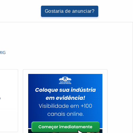
Gostaria de anunciar?
 MIG
o