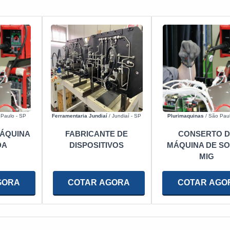
Paulo - SP
Ferramentaria Jundiaí
/ Jundiaí - SP
Plurimaquinas
/ São Paul
ÁQUINA
FABRICANTE DE
CONSERTO D
DA
DISPOSITIVOS
MÁQUINA DE S
MIG
GORA
COTAR AGORA
COTAR AGO