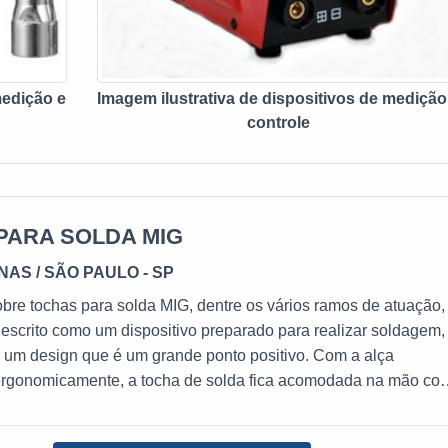
medição e
Imagem ilustrativa de dispositivos de medição
controle
PARA SOLDA MIG
INAS
/ SÃO PAULO - SP
bre tochas para solda MIG, dentre os vários ramos de atuação,
scrito como um dispositivo preparado para realizar soldagem,
 um design que é um grande ponto positivo. Com a alça
ergonomicamente, a tocha de solda fica acomodada na mão co
rmitindo um manuseio simples. Segue abaixo alguns destaque
celente relação custo benefício;Bom desempenho;Alta