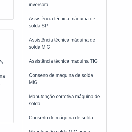
inversora
,
Assistência técnica máquina de
solda SP
Assistência técnica máquina de
solda MIG
a
Assistência técnica maquina TIG
e,
Conserto de máquina de solda
ina
MIG
a,
Manutenção corretiva máquina de
solda
esa
Conserto de máquina de solda
;
r
Manutenção solda MIG preço