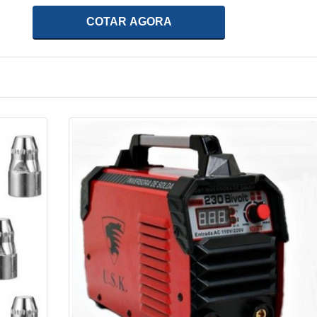
 DISPOSITIVOS DE CONTROLEA Ferramentaria Jundiaí
sforços em oferecer aos clientes uma estrutura c...
COTAR AGORA