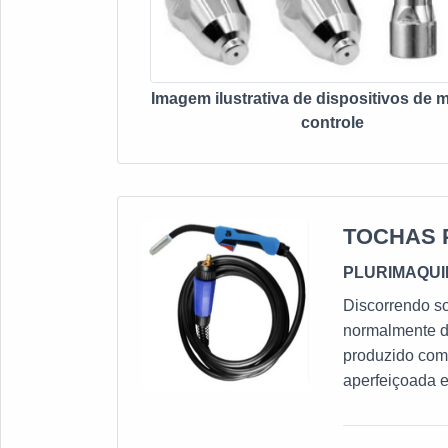
Imagem ilustrativa de dispositivos de 
controle
TOCHAS 
PLURIMAQU
Discorrendo so
normalmente de
produzido com
aperfeiçoada 
segurança, pe
do produto:Ex