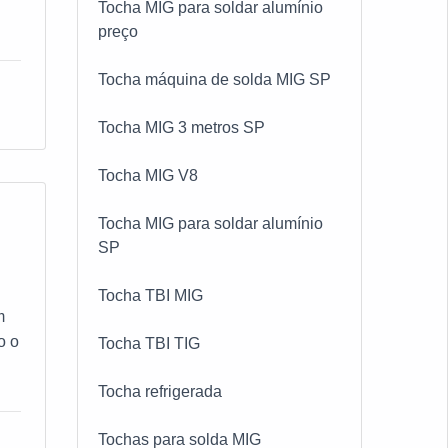
Tocha MIG para soldar alumínio
preço
s
Tocha máquina de solda MIG SP
s
ção
Tocha MIG 3 metros SP
r
Tocha MIG V8
 e
 da
Tocha MIG para soldar alumínio
SP
a,
Tocha TBI MIG
m
 DE
o o
Tocha TBI TIG
Tocha refrigerada
os
Tochas para solda MIG
as
tor