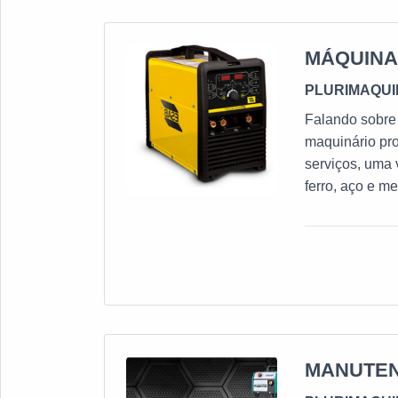
MÁQUINA
PLURIMAQU
Falando sobre
maquinário pro
serviços, uma 
ferro, aço e m
de:Máquinas;V
IMPORTANTES 
indispensável 
carretas, chass
de manutenção 
só na empresa 
pagamento do 
utilizado por c
MANUTEN
custo, baixa m