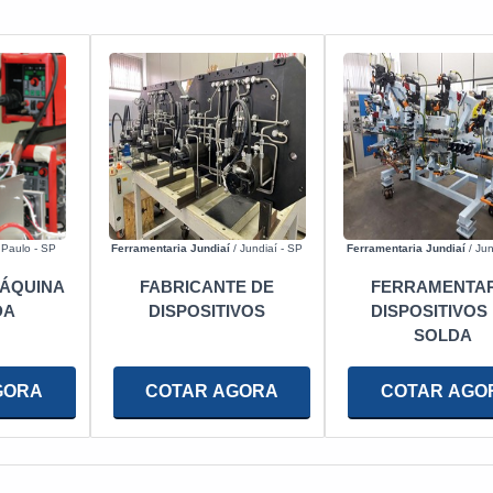
Paulo - SP
Ferramentaria Jundiaí
/ Jundiaí - SP
Ferramentaria Jundiaí
/ Jun
ÁQUINA
FABRICANTE DE
FERRAMENTAR
DA
DISPOSITIVOS
DISPOSITIVOS
SOLDA
GORA
COTAR AGORA
COTAR AGO