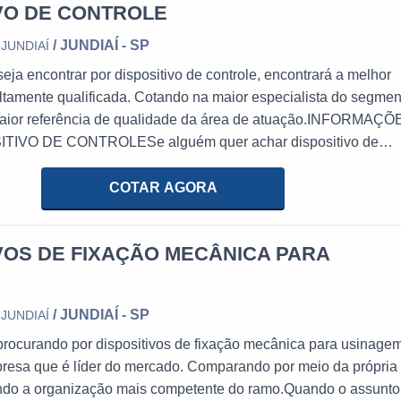
IVO DE CONTROLE
/ JUNDIAÍ - SP
JUNDIAÍ
seja encontrar por dispositivo de controle, encontrará a melhor
tamente qualificada. Cotando na maior especialista do segmen
aior referência de qualidade da área de atuação.INFORMAÇÕ
IVO DE CONTROLESe alguém quer achar dispositivo de
companhia comprometida com seus serviços, vai até o site da
ndiaí. A organização trabalha com torno cnc uni...
COTAR AGORA
VOS DE FIXAÇÃO MECÂNICA PARA
/ JUNDIAÍ - SP
JUNDIAÍ
rocurando por dispositivos de fixação mecânica para usinagem
resa que é líder do mercado. Comparando por meio da própria
do a organização mais competente do ramo.Quando o assunto