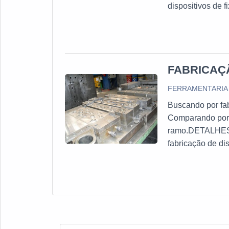
dispositivos de 
cliente recebe
DE FIXAÇÃO MEC
FABRICAÇ
FERRAMENTARIA 
Buscando por fab
Comparando por 
ramo.DETALHES
fabricação de d
a Ferramentaria 
de altura digital