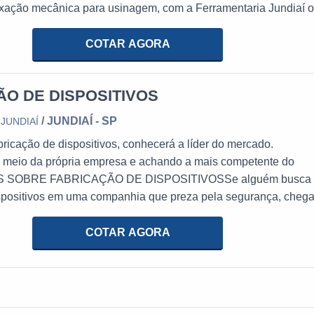
fixação mecânica para usinagem, com a Ferramentaria Jundiaí 
rá precisão com pagamento acessível.MAIS SOBRE DISPOSITI
 NICA PARA USINAGEMA Ferramentaria Jundiaí foc...
COTAR AGORA
ÃO DE DISPOSITIVOS
/ JUNDIAÍ - SP
JUNDIAÍ
ricação de dispositivos, conhecerá a líder do mercado.
meio da própria empresa e achando a mais competente do
 SOBRE FABRICAÇÃO DE DISPOSITIVOSSe alguém busca 
ispositivos em uma companhia que preza pela segurança, chega
Jundiaí. É possível encontrar torno cnc universal e aparelho me
, oferecendo o que há de melhor em tecnologia ao cl...
COTAR AGORA