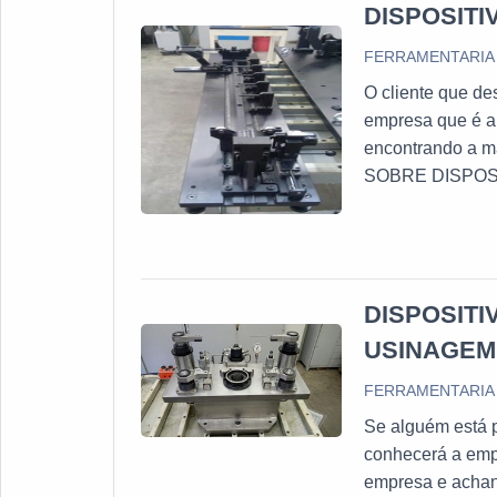
DISPOSIT
FERRAMENTARIA 
O cliente que de
empresa que é al
encontrando a m
SOBRE DISPOSIT
controle em uma 
Ferramentaria Ju
DISPOSITI
USINAGEM
FERRAMENTARIA 
Se alguém está p
conhecerá a emp
empresa e achan