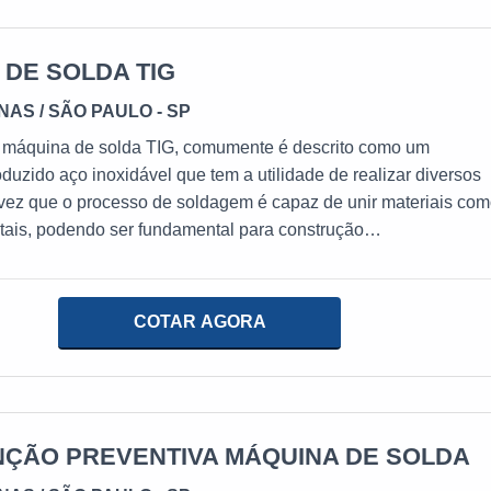
 DE SOLDA TIG
INAS
/ SÃO PAULO - SP
 máquina de solda TIG, comumente é descrito como um
duzido aço inoxidável que tem a utilidade de realizar diversos
vez que o processo de soldagem é capaz de unir materiais co
etais, podendo ser fundamental para construção
eículos;Pontes;Peças;Estruturas metálicas;Etc.MAIS DETALH
SOBRE O PRODUTOFator esse que torna a utilização
para empresas de segmentos como fabricante de tratores, de
COTAR AGORA
i para caminhão, implemento rodoviário e indústria forja, indúst
industrial, fabricante de moinho vertical. Mas não é apenas iss
o cliente ainda tem oferece as melhores condições de
mercado e cartão de crédito e débito.Assim mesmo, é altament
aracterísticas como durabilidade, resistente a corrosão, baixo
ÇÃO PREVENTIVA MÁQUINA DE SOLDA
anutenção e alta dureza, características que torna o uso de gra