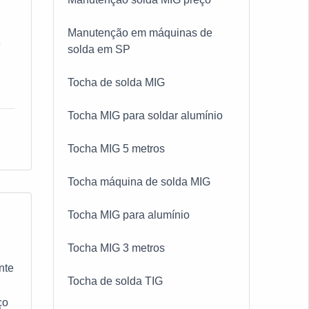
ir
Manutenção em máquinas de
 e
e
solda em SP
e
TA
Tocha de solda MIG
e
as
Tocha MIG para soldar alumínio
ão
Tocha MIG 5 metros
a
Tocha máquina de solda MIG
o
Tocha MIG para alumínio
se
Tocha MIG 3 metros
nte
Tocha de solda TIG
s.
ço