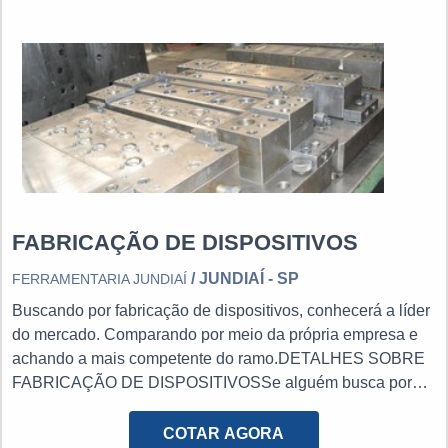
renomadas do mercado. Fora isso, é possível encontrar as
USINAGEMA Ferramentaria Jundiaí foc...
melhores condições de pagamento do mercado.
FABRICAÇÃO DE DISPOSITIVOS
/ JUNDIAÍ - SP
FERRAMENTARIA JUNDIAÍ
Buscando por fabricação de dispositivos, conhecerá a líder
do mercado. Comparando por meio da própria empresa e
achando a mais competente do ramo.DETALHES SOBRE
FABRICAÇÃO DE DISPOSITIVOSSe alguém busca por
fabricação de dispositivos em uma companhia que preza
pela segurança, chega até a Ferramentaria Jundiaí. É
COTAR AGORA