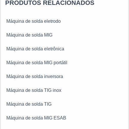
itens variados com tecnologia de ponta como venda de
PRODUTOS RELACIONADOS
máquinas de solda MIG, TIG, eletrodo revestido (MMA),
arco-submerso e corte plasma.Mas não é apenas isso,
Máquina de solda eletrodo
só aqui ainda tem oferece as melhores condições de
pagamento do mercado e para compras acima de seis
Máquina de solda MIG
mil reais parcela em 6 vezes.
Máquina de solda eletrônica
Máquina de solda MIG portátil
Máquina de solda inversora
Máquina de solda TIG inox
Máquina de solda TIG
Máquina de solda MIG ESAB