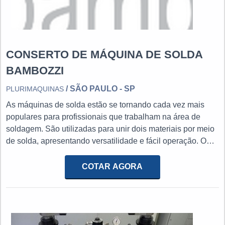
CONSERTO DE MÁQUINA DE SOLDA
BAMBOZZI
/ SÃO PAULO - SP
PLURIMAQUINAS
As máquinas de solda estão se tornando cada vez mais
populares para profissionais que trabalham na área de
soldagem. São utilizadas para unir dois materiais por meio
de solda, apresentando versatilidade e fácil operação. O
serviço de conserto de máquina de solda Bambozzi é
essencial para garantir um bom funcionamento e, ainda,
COTAR AGORA
obter mais economia.MAIS INFORMAÇÕES
RELEVANTES SOBRE O SERVIÇOAs principais
vantagens de se usar uma máquina de solda é a grande
eficiência do processo, ou seja, o bom resultado estará